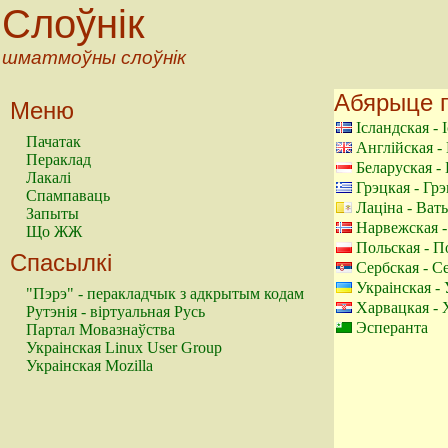
Слоўнік
шматмоўны слоўнік
Абярыце 
Меню
Ісландская - 
Пачатак
Англійская -
Пераклад
Беларуская -
Лакалі
Грэцкая - Гр
Спампаваць
Лаціна - Ват
Запыты
Нарвежская -
Що ЖЖ
Польская - 
Спасылкі
Сербская - С
Украінская - 
"Пэрэ" - перакладчык з адкрытым кодам
Харвацкая - 
Рутэнія - віртуальная Русь
Эсперанта
Партал Мовазнаўства
Украінская Linux User Group
Украінская Mozilla