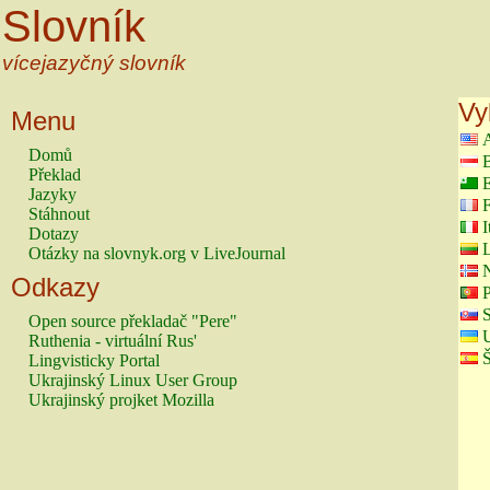
Slovník
vícejazyčný slovník
Vy
Menu
A
Domů
B
Překlad
E
Jazyky
F
Stáhnout
I
Dotazy
L
Otázky na slovnyk.org v LiveJournal
N
Odkazy
P
S
Open source překladač "Pere"
U
Ruthenia - virtuální Rus'
Š
Lingvisticky Portal
Ukrajinský Linux User Group
Ukrajinský projket Mozilla