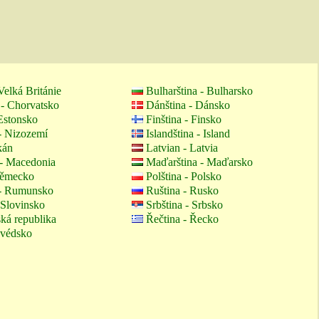
Velká Británie
Bulharština - Bulharsko
 - Chorvatsko
Dánština - Dánsko
 Estonsko
Finština - Finsko
- Nizozemí
Islandština - Island
kán
Latvian - Latvia
- Macedonia
Maďarština - Maďarsko
Německo
Polština - Polsko
- Rumunsko
Ruština - Rusko
 Slovinsko
Srbština - Srbsko
ská republika
Řečtina - Řecko
Švédsko