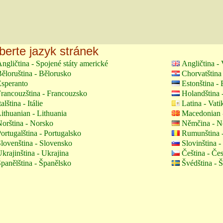
berte jazyk stránek
ngličtina - Spojené státy americké
Angličtina - 
ěloruština - Bělorusko
Chorvatština
speranto
Estonština -
rancouzština - Francouzsko
Holandština 
talština - Itálie
Latina - Vati
ithuanian - Lithuania
Macedonian 
orština - Norsko
Němčina - 
ortugalština - Portugalsko
Rumunština 
lovenština - Slovensko
Slovinština -
krajinština - Ukrajina
Čeština - Če
panělština - Španělsko
Švédština - 