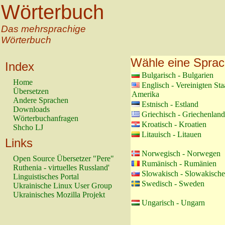
Wörterbuch
Das mehrsprachige
Wörterbuch
Wähle eine Spra
Index
Bulgarisch - Bulgarien
Home
Englisch - Vereinigten St
Übersetzen
Amerika
Andere Sprachen
Estnisch - Estland
Downloads
Griechisch - Griechenland
Wörterbuchanfragen
Kroatisch - Kroatien
Shcho LJ
Litauisch - Litauen
Links
Norwegisch - Norwegen
Open Source Übersetzer "Pere"
Rumänisch - Rumänien
Ruthenia - virtuelles Russland'
Slowakisch - Slowakische
Linguistisches Portal
Swedisch - Sweden
Ukrainische Linux User Group
Ukrainisches Mozilla Projekt
Ungarisch - Ungarn