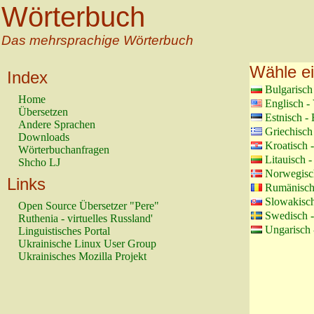
Wörterbuch
Das mehrsprachige Wörterbuch
Wähle e
Index
Bulgarisch
Home
Englisch -
Übersetzen
Estnisch - 
Andere Sprachen
Griechisch
Downloads
Kroatisch 
Wörterbuchanfragen
Litauisch -
Shcho LJ
Norwegisc
Links
Rumänisch
Slowakisch
Open Source Übersetzer "Pere"
Swedisch 
Ruthenia - virtuelles Russland'
Ungarisch 
Linguistisches Portal
Ukrainische Linux User Group
Ukrainisches Mozilla Projekt