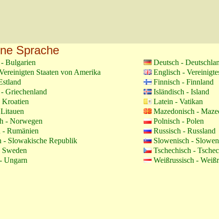
ine Sprache
 - Bulgarien
Deutsch - Deutschla
 Vereinigten Staaten von Amerika
Englisch - Vereinigt
Estland
Finnisch - Finnland
 - Griechenland
Isländisch - Island
- Kroatien
Latein - Vatikan
 Litauen
Mazedonisch - Maze
h - Norwegen
Polnisch - Polen
 - Rumänien
Russisch - Russland
 - Slowakische Republik
Slowenisch - Slowen
- Sweden
Tschechisch - Tsche
- Ungarn
Weißrussisch - Weiß