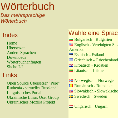
Wörterbuch
Das mehrsprachige
Wörterbuch
Wähle eine Spra
Index
Bulgarisch - Bulgarien
Home
Englisch - Vereinigten St
Übersetzen
Amerika
Andere Sprachen
Estnisch - Estland
Downloads
Griechisch - Griechenland
Wörterbuchanfragen
Kroatisch - Kroatien
Shcho LJ
Litauisch - Litauen
Links
Norwegisch - Norwegen
Open Source Übersetzer "Pere"
Rumänisch - Rumänien
Ruthenia - virtuelles Russland'
Slowakisch - Slowakische
Linguistisches Portal
Swedisch - Sweden
Ukrainische Linux User Group
Ukrainisches Mozilla Projekt
Ungarisch - Ungarn