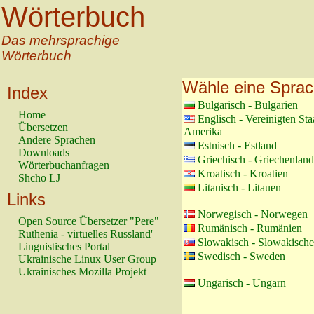
Wörterbuch
Das mehrsprachige
Wörterbuch
Wähle eine Spra
Index
Bulgarisch - Bulgarien
Home
Englisch - Vereinigten St
Übersetzen
Amerika
Andere Sprachen
Estnisch - Estland
Downloads
Griechisch - Griechenland
Wörterbuchanfragen
Kroatisch - Kroatien
Shcho LJ
Litauisch - Litauen
Links
Norwegisch - Norwegen
Open Source Übersetzer "Pere"
Rumänisch - Rumänien
Ruthenia - virtuelles Russland'
Slowakisch - Slowakische
Linguistisches Portal
Swedisch - Sweden
Ukrainische Linux User Group
Ukrainisches Mozilla Projekt
Ungarisch - Ungarn