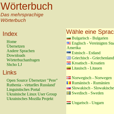
Wörterbuch
Das mehrsprachige
Wörterbuch
Wähle eine Spra
Index
Bulgarisch - Bulgarien
Home
Englisch - Vereinigten St
Übersetzen
Amerika
Andere Sprachen
Estnisch - Estland
Downloads
Griechisch - Griechenland
Wörterbuchanfragen
Kroatisch - Kroatien
Shcho LJ
Litauisch - Litauen
Links
Norwegisch - Norwegen
Open Source Übersetzer "Pere"
Rumänisch - Rumänien
Ruthenia - virtuelles Russland'
Slowakisch - Slowakische
Linguistisches Portal
Swedisch - Sweden
Ukrainische Linux User Group
Ukrainisches Mozilla Projekt
Ungarisch - Ungarn