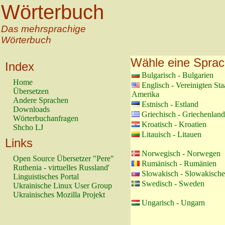
Wörterbuch
Das mehrsprachige
Wörterbuch
Wähle eine Spra
Index
Bulgarisch - Bulgarien
Home
Englisch - Vereinigten St
Übersetzen
Amerika
Andere Sprachen
Estnisch - Estland
Downloads
Griechisch - Griechenland
Wörterbuchanfragen
Kroatisch - Kroatien
Shcho LJ
Litauisch - Litauen
Links
Norwegisch - Norwegen
Open Source Übersetzer "Pere"
Rumänisch - Rumänien
Ruthenia - virtuelles Russland'
Slowakisch - Slowakische
Linguistisches Portal
Swedisch - Sweden
Ukrainische Linux User Group
Ukrainisches Mozilla Projekt
Ungarisch - Ungarn