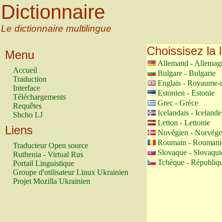
Dictionnaire
Le dictionnaire multilingue
Choissisez la 
Menu
Allemand - Allemag
Accueil
Bulgare - Bulgarie
Traduction
Englais - Royaume-
Interface
Estonien - Estonie
Téléchargements
Grec - Grèce
Requêtes
Icelandais - Icelande
Shcho LJ
Letton - Lettonie
Liens
Novégien - Norvége
Roumain - Roumani
Traducteur Open source
Slovaque - Slovaqui
Ruthenia - Virtual Rus
Tchèque - Républiq
Portail Linguistique
Groupe d'utilisateur Linux Ukrainien
Projet Mozilla Ukrainien