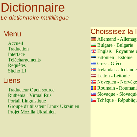
Dictionnaire
Le dictionnaire multilingue
Choissisez la 
Menu
Allemand - Allemag
Accueil
Bulgare - Bulgarie
Traduction
Englais - Royaume-
Interface
Estonien - Estonie
Téléchargements
Grec - Grèce
Requêtes
Icelandais - Icelande
Shcho LJ
Letton - Lettonie
Liens
Novégien - Norvége
Roumain - Roumani
Traducteur Open source
Slovaque - Slovaqui
Ruthenia - Virtual Rus
Tchèque - Républiq
Portail Linguistique
Groupe d'utilisateur Linux Ukrainien
Projet Mozilla Ukrainien