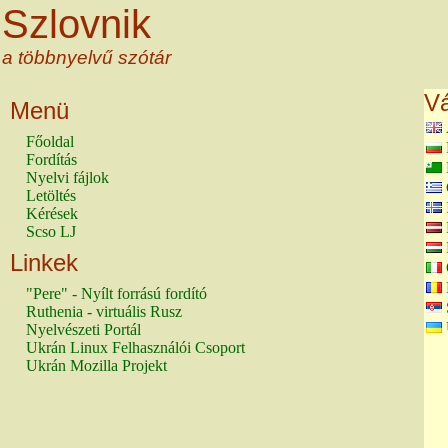
Szlovnik
a többnyelvű szótár
Vá
Menü
Főoldal
Fordítás
Nyelvi fájlok
Letöltés
Kérések
Scso LJ
Linkek
"Pere" - Nyílt forrású fordító
Ruthenia - virtuális Rusz
Nyelvészeti Portál
Ukrán Linux Felhasználói Csoport
Ukrán Mozilla Projekt