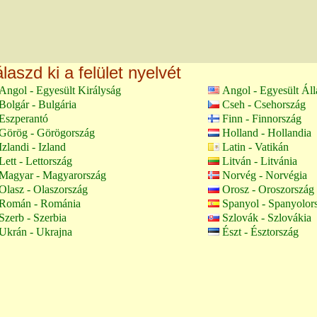
laszd ki a felület nyelvét
Angol - Egyesült Királyság
Angol - Egyesült Ál
Bolgár - Bulgária
Cseh - Csehország
Eszperantó
Finn - Finnország
Görög - Görögország
Holland - Hollandia
Izlandi - Izland
Latin - Vatikán
Lett - Lettország
Litván - Litvánia
Magyar - Magyarország
Norvég - Norvégia
Olasz - Olaszország
Orosz - Oroszország
Román - Románia
Spanyol - Spanyolor
Szerb - Szerbia
Szlovák - Szlovákia
Ukrán - Ukrajna
Észt - Észtország