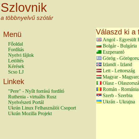
Szlovnik
a többnyelvű szótár
Válaszd ki a 
Menü
Angol - Egyesült 
Főoldal
Bolgár - Bulgária
Fordítás
Eszperantó
Nyelvi fájlok
Görög - Görögors
Letöltés
Izlandi - Izland
Kérések
Lett - Lettország
Scso LJ
Magyar - Magyaro
Linkek
Olasz - Olaszorsz
Román - Románia
"Pere" - Nyílt forrású fordító
Szerb - Szerbia
Ruthenia - virtuális Rusz
Ukrán - Ukrajna
Nyelvészeti Portál
Ukrán Linux Felhasználói Csoport
Ukrán Mozilla Projekt