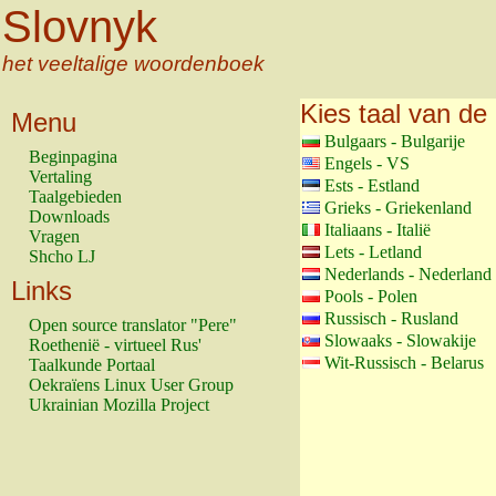
Slovnyk
het veeltalige woordenboek
Kies taal van de 
Menu
Bulgaars - Bulgarije
Beginpagina
Engels - VS
Vertaling
Ests - Estland
Taalgebieden
Grieks - Griekenland
Downloads
Italiaans - Italië
Vragen
Lets - Letland
Shcho LJ
Nederlands - Nederland
Links
Pools - Polen
Russisch - Rusland
Open source translator "Pere"
Slowaaks - Slowakije
Roethenië - virtueel Rus'
Wit-Russisch - Belarus
Taalkunde Portaal
Oekraïens Linux User Group
Ukrainian Mozilla Project