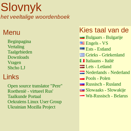
Slovnyk
het veeltalige woordenboek
Kies taal van de 
Menu
Bulgaars - Bulgarije
Beginpagina
Engels - VS
Vertaling
Ests - Estland
Taalgebieden
Grieks - Griekenland
Downloads
Italiaans - Italië
Vragen
Lets - Letland
Shcho LJ
Nederlands - Nederland
Links
Pools - Polen
Russisch - Rusland
Open source translator "Pere"
Slowaaks - Slowakije
Roethenië - virtueel Rus'
Wit-Russisch - Belarus
Taalkunde Portaal
Oekraïens Linux User Group
Ukrainian Mozilla Project