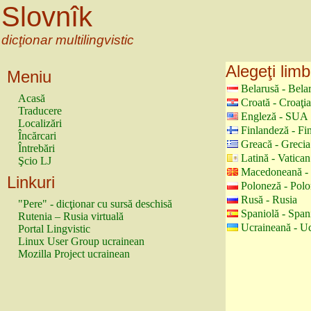
Slovnîk
dicţionar multilingvistic
Alegeţi limb
Meniu
Belarusă - Bela
Acasă
Croată - Croaţia
Traducere
Engleză - SUA
Localizări
Finlandeză - Fi
Încărcari
Greacă - Grecia
Întrebări
Latină - Vatican
Şcio LJ
Macedoneană -
Linkuri
Poloneză - Polo
Rusă - Rusia
"Pere" - dicţionar cu sursă deschisă
Spaniolă - Span
Rutenia – Rusia virtuală
Ucraineană - U
Portal Lingvistic
Linux User Group ucrainean
Mozilla Project ucrainean