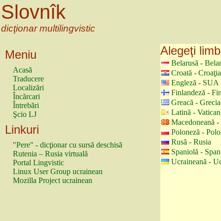
Slovnîk
dicţionar multilingvistic
Alegeţi limb
Meniu
Belarusă - Bela
Acasă
Croată - Croaţia
Traducere
Engleză - SUA
Localizări
Finlandeză - Fi
Încărcari
Greacă - Grecia
Întrebări
Latină - Vatican
Şcio LJ
Macedoneană -
Linkuri
Poloneză - Polo
Rusă - Rusia
"Pere" - dicţionar cu sursă deschisă
Spaniolă - Span
Rutenia – Rusia virtuală
Ucraineană - U
Portal Lingvistic
Linux User Group ucrainean
Mozilla Project ucrainean