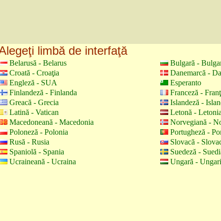
Alegeţi limbă de interfaţă
Belarusă - Belarus
Bulgară - Bulga
Croată - Croaţia
Danemarcă - D
Engleză - SUA
Esperanto
Finlandeză - Finlanda
Franceză - Fran
Greacă - Grecia
Islandeză - Isla
Latină - Vatican
Letonă - Letoni
Macedoneană - Macedonia
Norvegiană - N
Poloneză - Polonia
Portugheză - Por
Rusă - Rusia
Slovacă - Slova
Spaniolă - Spania
Suedeză - Suedi
Ucraineană - Ucraina
Ungară - Ungar