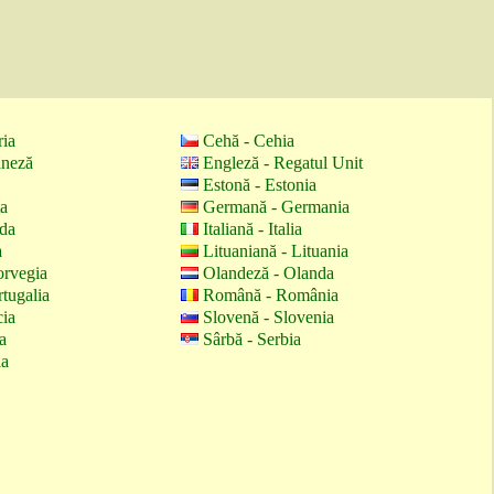
ria
Cehă - Cehia
aneză
Engleză - Regatul Unit
Estonă - Estonia
ţa
Germană - Germania
nda
Italiană - Italia
a
Lituaniană - Lituania
orvegia
Olandeză - Olanda
tugalia
Română - România
cia
Slovenă - Slovenia
a
Sârbă - Serbia
ia