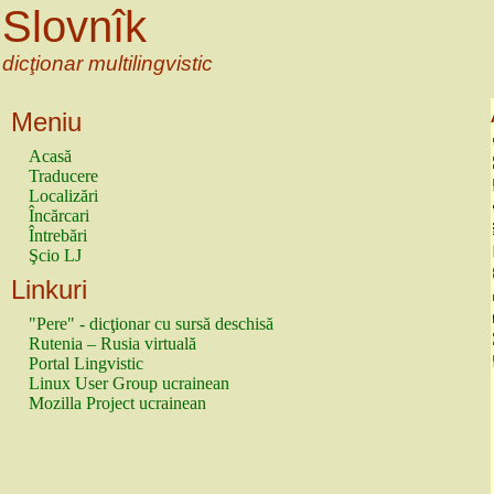
Slovnîk
dicţionar multilingvistic
Meniu
Acasă
Traducere
Localizări
Încărcari
Întrebări
Şcio LJ
Linkuri
"Pere" - dicţionar cu sursă deschisă
Rutenia – Rusia virtuală
Portal Lingvistic
Linux User Group ucrainean
Mozilla Project ucrainean