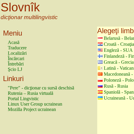
Slovnîk
dicţionar multilingvistic
Alegeţi limb
Meniu
Belarusă - Bela
Acasă
Croată - Croaţia
Traducere
Engleză - SUA
Localizări
Finlandeză - Fi
Încărcari
Greacă - Grecia
Întrebări
Latină - Vatican
Şcio LJ
Macedoneană -
Linkuri
Poloneză - Polo
Rusă - Rusia
"Pere" - dicţionar cu sursă deschisă
Spaniolă - Span
Rutenia – Rusia virtuală
Ucraineană - U
Portal Lingvistic
Linux User Group ucrainean
Mozilla Project ucrainean