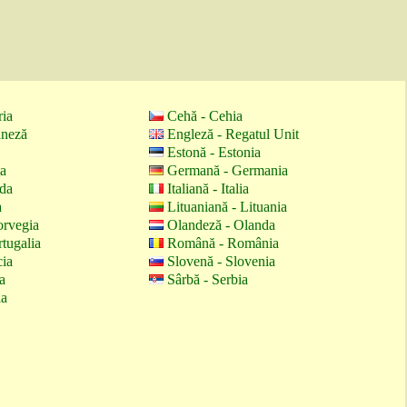
ria
Cehă - Cehia
aneză
Engleză - Regatul Unit
Estonă - Estonia
ţa
Germană - Germania
nda
Italiană - Italia
a
Lituaniană - Lituania
orvegia
Olandeză - Olanda
tugalia
Română - România
cia
Slovenă - Slovenia
a
Sârbă - Serbia
ia