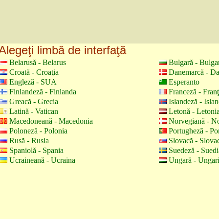
Alegeţi limbă de interfaţă
Belarusă - Belarus
Bulgară - Bulga
Croată - Croaţia
Danemarcă - D
Engleză - SUA
Esperanto
Finlandeză - Finlanda
Franceză - Fran
Greacă - Grecia
Islandeză - Isla
Latină - Vatican
Letonă - Letoni
Macedoneană - Macedonia
Norvegiană - N
Poloneză - Polonia
Portugheză - Por
Rusă - Rusia
Slovacă - Slova
Spaniolă - Spania
Suedeză - Suedi
Ucraineană - Ucraina
Ungară - Ungar