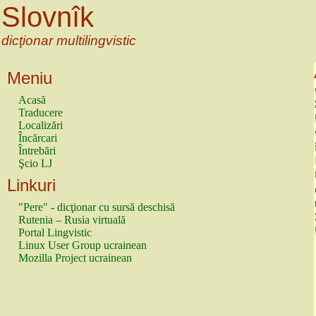
Slovnîk
dicţionar multilingvistic
Meniu
Acasă
Traducere
Localizări
Încărcari
Întrebări
Şcio LJ
Linkuri
"Pere" - dicţionar cu sursă deschisă
Rutenia – Rusia virtuală
Portal Lingvistic
Linux User Group ucrainean
Mozilla Project ucrainean