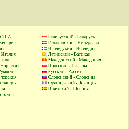
- США
Белорусский - Беларусь
 Венгрия
Голландский - Нидерланды
ия
Исландский - Исландия
- Италия
Латинский - Ватикан
Литва
Македонский - Македония
 Норвегия
Польский - Польша
Румыния
Русский - Россия
Словакия
Словенский - Словения
нляндия
Французский - Франция
хия
Шведский - Швеция
Эстония