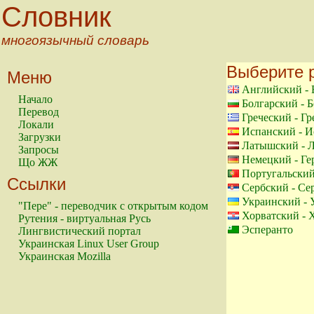
Словник
многоязычный словарь
Выберите 
Меню
Английский - 
Начало
Болгарский - 
Перевод
Греческий - Гр
Локали
Испанский - И
Загрузки
Латышский - 
Запросы
Немецкий - Ге
Що ЖЖ
Португальский
Ссылки
Сербский - Се
Украинский - 
"Пере" - переводчик с открытым кодом
Хорватский - 
Рутения - виртуальная Русь
Эсперанто
Лингвистический портал
Украинская Linux User Group
Украинская Mozilla