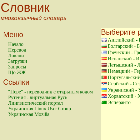
Словник
многоязычный словарь
Выберите 
Меню
Английский - 
Начало
Болгарский - 
Перевод
Греческий - Гр
Локали
Испанский - И
Загрузки
Латышский - 
Запросы
Немецкий - Ге
Що ЖЖ
Португальский
Ссылки
Сербский - Се
Украинский - 
"Пере" - переводчик с открытым кодом
Хорватский - 
Рутения - виртуальная Русь
Эсперанто
Лингвистический портал
Украинская Linux User Group
Украинская Mozilla