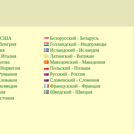
- США
Белорусский - Беларусь
 Венгрия
Голландский - Нидерланды
ия
Исландский - Исландия
- Италия
Латинский - Ватикан
Литва
Македонский - Македония
 Норвегия
Польский - Польша
Румыния
Русский - Россия
Словакия
Словенский - Словения
нляндия
Французский - Франция
хия
Шведский - Швеция
Эстония