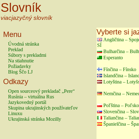
Slovník
viacjazyčný slovník
Vyberte si ja
Menu
Angličtina – Spo
Úvodná stránka
SÍ
Preklad
Bulharčina – Bul
Súbory s prekladmi
Esperanto
Na stiahnutie
Požiadavky
Fínčina – Fínsko
Blog Ščo LJ
Islandčina – Islan
Odkazy
Lotyština – Lotyš
Open sourceový prekladač „Pere“
Nemčina – Neme
Rusínia – virtuálna Rus
Jazykovedný portál
Poľština – Poľsko
Skupina ukrajinských používateľov
Slovenčina – Slo
Linuxu
Taliančina – Tali
Ukrajinská stránka Mozilly
Španielčina – Špa