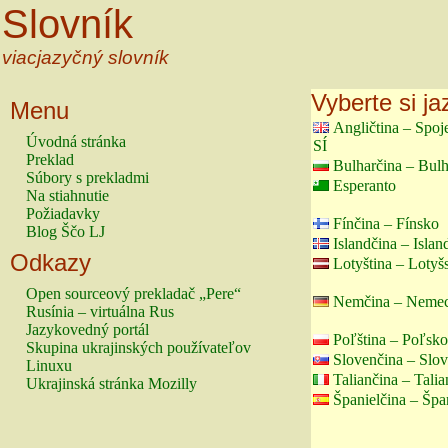
Slovník
viacjazyčný slovník
Vyberte si ja
Menu
Angličtina – Spo
Úvodná stránka
SÍ
Preklad
Bulharčina – Bul
Súbory s prekladmi
Esperanto
Na stiahnutie
Požiadavky
Fínčina – Fínsko
Blog Ščo LJ
Islandčina – Islan
Odkazy
Lotyština – Lotyš
Open sourceový prekladač „Pere“
Nemčina – Neme
Rusínia – virtuálna Rus
Jazykovedný portál
Poľština – Poľsko
Skupina ukrajinských používateľov
Slovenčina – Slo
Linuxu
Taliančina – Tali
Ukrajinská stránka Mozilly
Španielčina – Špa