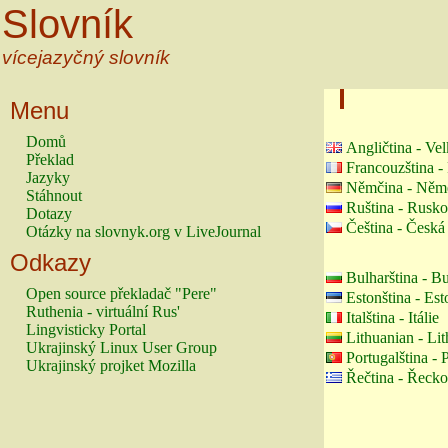
Slovník
vícejazyčný slovník
Menu
Domů
Angličtina - Vel
Překlad
Francouzština -
Jazyky
Němčina - Něm
Stáhnout
Ruština - Rusko
Dotazy
Čeština - Česká
Otázky na slovnyk.org v LiveJournal
Odkazy
Bulharština - B
Open source překladač "Pere"
Estonština - Es
Ruthenia - virtuální Rus'
Italština - Itálie
Lingvisticky Portal
Lithuanian - Li
Ukrajinský Linux User Group
Portugalština - 
Ukrajinský projket Mozilla
Řečtina - Řecko