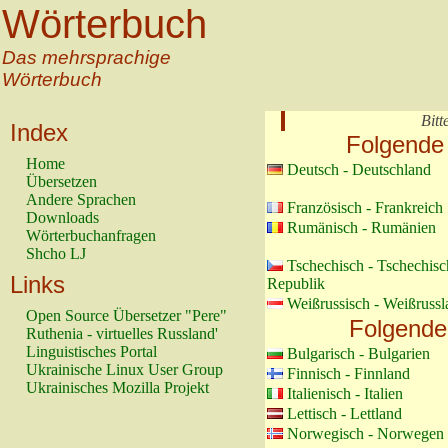
Wörterbuch
Das mehrsprachige
Wörterbuch
Bitt
Index
Folgende
Home
Deutsch - Deutschland
Übersetzen
Andere Sprachen
Französisch - Frankreich
Downloads
Rumänisch - Rumänien
Wörterbuchanfragen
Shcho LJ
Tschechisch - Tschechisc
Links
Republik
Weißrussisch - Weißrussl
Open Source Übersetzer "Pere"
Folgende
Ruthenia - virtuelles Russland'
Linguistisches Portal
Bulgarisch - Bulgarien
Ukrainische Linux User Group
Finnisch - Finnland
Ukrainisches Mozilla Projekt
Italienisch - Italien
Lettisch - Lettland
Norwegisch - Norwegen