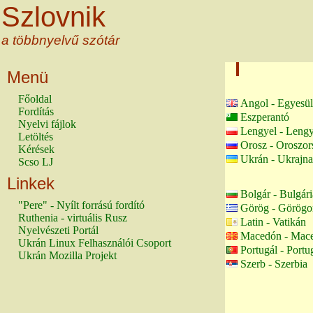
Szlovnik
a többnyelvű szótár
Menü
Főoldal
Angol - Egyesül
Fordítás
Eszperantó
Nyelvi fájlok
Lengyel - Lengy
Letöltés
Orosz - Oroszor
Kérések
Ukrán - Ukrajna
Scso LJ
Linkek
Bolgár - Bulgári
"Pere" - Nyílt forrású fordító
Görög - Görögo
Ruthenia - virtuális Rusz
Latin - Vatikán
Nyelvészeti Portál
Macedón - Mac
Ukrán Linux Felhasználói Csoport
Portugál - Portu
Ukrán Mozilla Projekt
Szerb - Szerbia