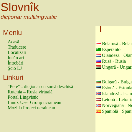
Slovnîk
dicţionar multilingvistic
Meniu
Acasă
Belarusă - Bela
Traducere
Esperanto
Localizări
Olandeză - Ola
Încărcari
Rusă - Rusia
Întrebări
Ungară - Ungar
Şcio LJ
Linkuri
Bulgară - Bulga
"Pere" - dicţionar cu sursă deschisă
Estonă - Estoni
Rutenia – Rusia virtuală
Islandeză - Isla
Portal Lingvistic
Letonă - Letoni
Linux User Group ucrainean
Norvegiană - N
Mozilla Project ucrainean
Spaniolă - Span