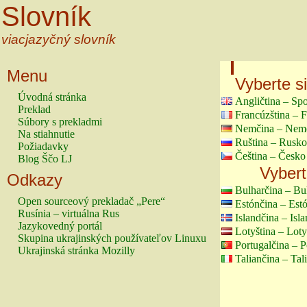
Slovník
viacjazyčný slovník
Menu
Vyberte s
Úvodná stránka
Angličtina – Sp
Preklad
Francúzština – 
Súbory s prekladmi
Nemčina – Nem
Na stiahnutie
Ruština – Rusko
Požiadavky
Čeština – Česko
Blog Ščo LJ
Vybert
Odkazy
Bulharčina – Bu
Open sourceový prekladač „Pere“
Estónčina – Est
Rusínia – virtuálna Rus
Islandčina – Isl
Jazykovedný portál
Lotyština – Lot
Skupina ukrajinských používateľov Linuxu
Portugalčina – P
Ukrajinská stránka Mozilly
Taliančina – Tal