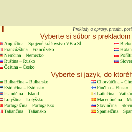
Preklady a opravy, prosím, posi
Vyberte si súbor s prekladom 
Angličtina – Spojené kráľovstvo VB a SÍ
Bielor
Francúzština – Francúzsko
Holan
Nemčina – Nemecko
Poľšt
Ruština – Rusko
Slove
Čeština – Česko
Vyberte si jazyk, do ktoré
Bulharčina – Bulharsko
Chorvátčina – Cho
Estónčina – Estónsko
Fínčina – Fínsko
Islandčina – Island
Latinčina – Vatiká
Lotyština – Lotyšsko
Macedónčina – M
Portugalčina – Portugalsko
Slovinčina – Slov
Taliančina – Taliansko
Španielčina – Špan