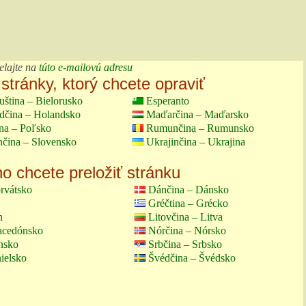
elajte na
túto e-mailovú adresu
stránky, ktorý chcete opraviť
uština – Bielorusko
Esperanto
dčina – Holandsko
Maďarčina – Maďarsko
ina – Poľsko
Rumunčina – Rumunsko
nčina – Slovensko
Ukrajinčina – Ukrajina
ho chcete preložiť stránku
rvátsko
Dánčina – Dánsko
Gréčtina – Grécko
n
Litovčina – Litva
acedónsko
Nórčina – Nórsko
insko
Srbčina – Srbsko
ielsko
Švédčina – Švédsko