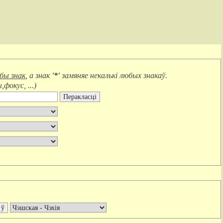
юбы знак
, а знак
'*'
замяняе
некалькі любых знакаў
.
фокус, ...
)