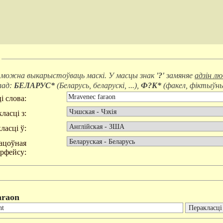
 можна выкарыстоўваць маскі. У масцы знак
'?'
замяняе
адзін л
лад:
БЕЛАРУС*
(
Беларусь, беларускі, ...
),
Ф?К*
(
факел, фіктыўны,
і слова:
ласці з:
ласці ў:
ацоўная
эрфейсу:
araon