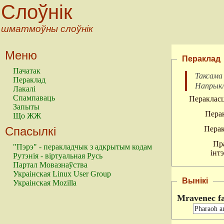
Слоўнік
шматмоўны слоўнік
Меню
Пераклад
Пачатак
Таксама
Пераклад
Напрык
Лакалі
Спампаваць
Перакласц
Запыты
Перак
Що ЖЖ
Спасылкі
Перак
Пр
"Пэрэ" - перакладчык з адкрытым кодам
інт
Рутэнія - віртуальная Русь
Партал Мовазнаўства
Украінская Linux User Group
Вынікі
Украінская Mozilla
Mravenec f