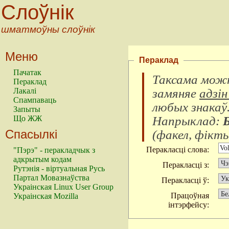
Слоўнік
шматмоўны слоўнік
Меню
Пераклад
Пачатак
Таксама можн
Пераклад
замяняе
адзін
Лакалі
Спампаваць
любых знакаў
Запыты
Напрыклад:
Що ЖЖ
Спасылкі
(
факел, фікты
Перакласці слова:
"Пэрэ" - перакладчык з
адкрытым кодам
Перакласці з:
Рутэнія - віртуальная Русь
Партал Мовазнаўства
Перакласці ў:
Украінская Linux User Group
Працоўная
Украінская Mozilla
інтэрфейсу: