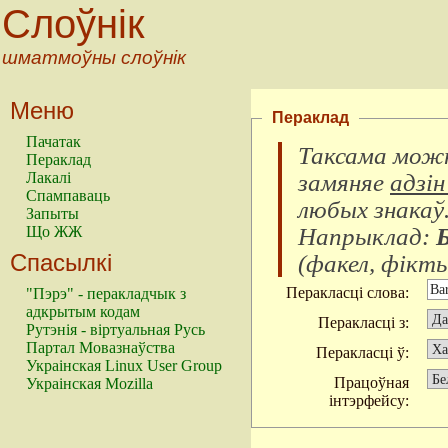
Слоўнік
шматмоўны слоўнік
Меню
Пераклад
Пачатак
Таксама можн
Пераклад
замяняе
адзін
Лакалі
Спампаваць
любых знакаў
Запыты
Напрыклад:
Що ЖЖ
Спасылкі
(
факел, фікты
Перакласці слова:
"Пэрэ" - перакладчык з
адкрытым кодам
Перакласці з:
Рутэнія - віртуальная Русь
Партал Мовазнаўства
Перакласці ў:
Украінская Linux User Group
Працоўная
Украінская Mozilla
інтэрфейсу: