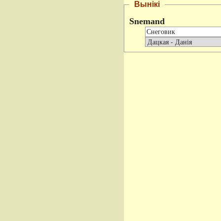
Вынікі
Snemand