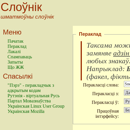
Слоўнік
шматмоўны слоўнік
Меню
Пераклад
Пачатак
Таксама можн
Пераклад
замяняе
адзін
Лакалі
Спампаваць
любых знакаў
Запыты
Напрыклад:
Що ЖЖ
Спасылкі
(
факел, фікты
Перакласці слова:
"Пэрэ" - перакладчык з
адкрытым кодам
Перакласці з:
Рутэнія - віртуальная Русь
Партал Мовазнаўства
Перакласці ў:
Украінская Linux User Group
Працоўная
Украінская Mozilla
інтэрфейсу: