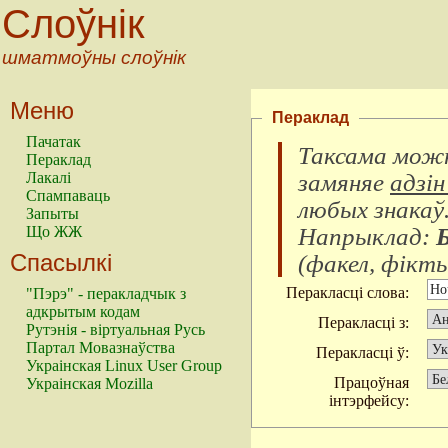
Слоўнік
шматмоўны слоўнік
Меню
Пераклад
Пачатак
Таксама можн
Пераклад
замяняе
адзін
Лакалі
Спампаваць
любых знакаў
Запыты
Напрыклад:
Що ЖЖ
Спасылкі
(
факел, фікты
Перакласці слова:
"Пэрэ" - перакладчык з
адкрытым кодам
Перакласці з:
Рутэнія - віртуальная Русь
Партал Мовазнаўства
Перакласці ў:
Украінская Linux User Group
Працоўная
Украінская Mozilla
інтэрфейсу: