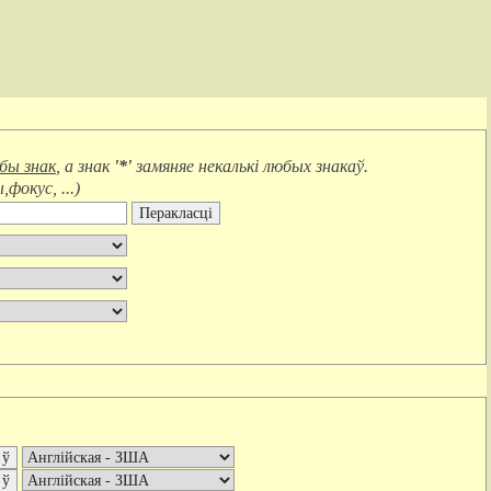
юбы знак
, а знак
'*'
замяняе
некалькі любых знакаў
.
фокус, ...
)