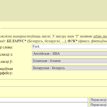
 можна выкарыстоўваць маскі. У масцы знак
'?'
замяняе
адзін л
лад:
БЕЛАРУС*
(
Беларусь, беларускі, ...
),
Ф?К*
(
факел, фіктыўны,
і слова:
ласці з:
ласці ў:
ацоўная
эрфейсу: