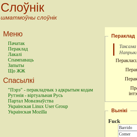
Слоўнік
шматмоўны слоўнік
Меню
Пераклад
Пачатак
Таксама
Пераклад
Напрык
Лакалі
Спампаваць
Перакласц
Запыты
Перак
Що ЖЖ
Спасылкі
Перак
Пр
"Пэрэ" - перакладчык з адкрытым кодам
інт
Рутэнія - віртуальная Русь
Партал Мовазнаўства
Украінская Linux User Group
Вынікі
Украінская Mozilla
Fuck