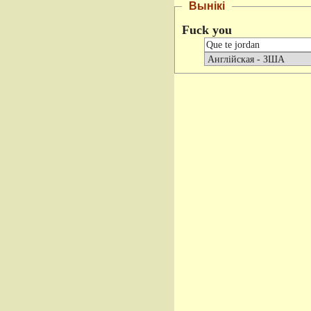
Вынікі
Fuck you