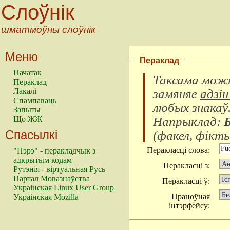
Слоўнік
шматмоўны слоўнік
Меню
Пераклад
Пачатак
Таксама можн
Пераклад
замяняе
адзін
Лакалі
Спампаваць
любых знакаў
Запыты
Напрыклад:
Що ЖЖ
Спасылкі
(
факел, фікты
Перакласці слова:
"Пэрэ" - перакладчык з
адкрытым кодам
Перакласці з:
Рутэнія - віртуальная Русь
Партал Мовазнаўства
Перакласці ў:
Украінская Linux User Group
Працоўная
Украінская Mozilla
інтэрфейсу: