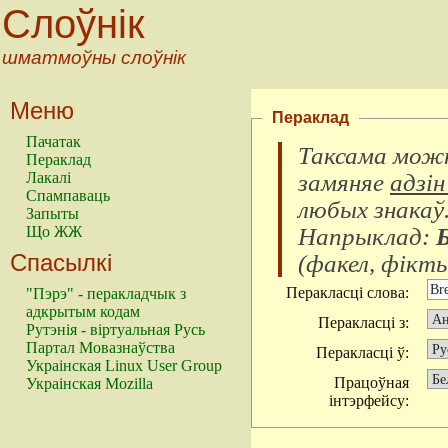
Слоўнік
шматмоўны слоўнік
Меню
Пераклад
Пачатак
Таксама можн
Пераклад
замяняе
адзін
Лакалі
Спампаваць
любых знакаў
Запыты
Напрыклад:
Що ЖЖ
Спасылкі
(
факел, фікты
Перакласці слова:
"Пэрэ" - перакладчык з
адкрытым кодам
Перакласці з:
Рутэнія - віртуальная Русь
Партал Мовазнаўства
Перакласці ў:
Украінская Linux User Group
Працоўная
Украінская Mozilla
інтэрфейсу: