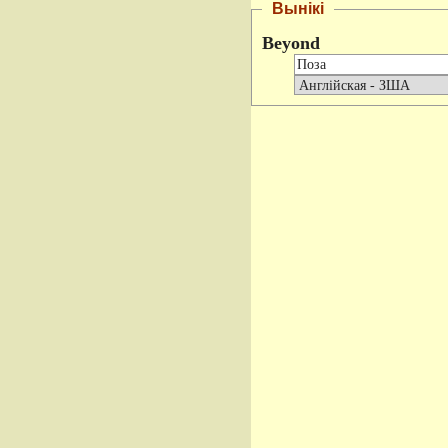
Вынікі
Beyond