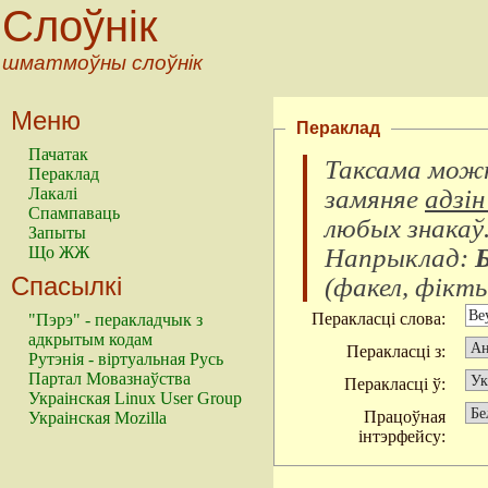
Слоўнік
шматмоўны слоўнік
Меню
Пераклад
Пачатак
Таксама можн
Пераклад
замяняе
адзін
Лакалі
Спампаваць
любых знакаў
Запыты
Напрыклад:
Що ЖЖ
Спасылкі
(
факел, фікты
Перакласці слова:
"Пэрэ" - перакладчык з
адкрытым кодам
Перакласці з:
Рутэнія - віртуальная Русь
Партал Мовазнаўства
Перакласці ў:
Украінская Linux User Group
Працоўная
Украінская Mozilla
інтэрфейсу: