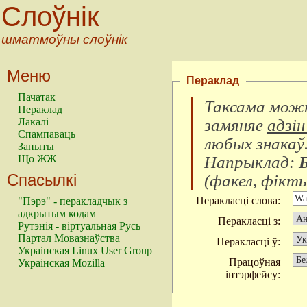
Слоўнік
шматмоўны слоўнік
Меню
Пераклад
Пачатак
Таксама можн
Пераклад
замяняе
адзін
Лакалі
Спампаваць
любых знакаў
Запыты
Напрыклад:
Що ЖЖ
Спасылкі
(
факел, фікты
Перакласці слова:
"Пэрэ" - перакладчык з
адкрытым кодам
Перакласці з:
Рутэнія - віртуальная Русь
Партал Мовазнаўства
Перакласці ў:
Украінская Linux User Group
Працоўная
Украінская Mozilla
інтэрфейсу: