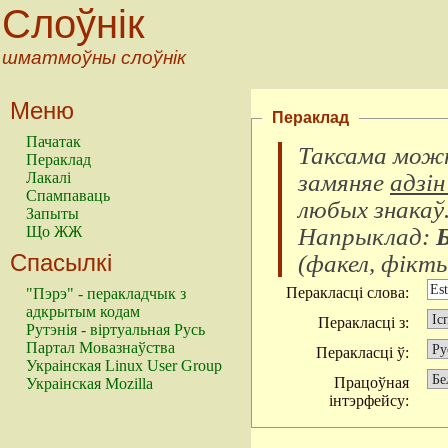
Слоўнік
шматмоўны слоўнік
Меню
Пераклад
Пачатак
Таксама можн
Пераклад
замяняе
адзін
Лакалі
Спампаваць
любых знакаў
Запыты
Напрыклад:
Що ЖЖ
Спасылкі
(
факел, фікты
Перакласці слова:
"Пэрэ" - перакладчык з
адкрытым кодам
Перакласці з:
Рутэнія - віртуальная Русь
Партал Мовазнаўства
Перакласці ў:
Украінская Linux User Group
Працоўная
Украінская Mozilla
інтэрфейсу: