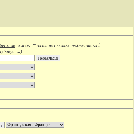
юбы знак
, а знак
'*'
замяняе
некалькі любых знакаў
.
фокус, ...
)