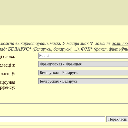
 можна выкарыстоўваць маскі. У масцы знак
'?'
замяняе
адзін л
лад:
БЕЛАРУС*
(
Беларусь, беларускі, ...
),
Ф?К*
(
факел, фіктыўны,
і слова:
ласці з:
ласці ў:
ацоўная
эрфейсу: