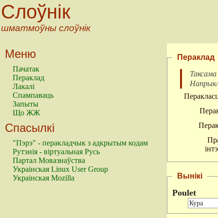
Слоўнік
шматмоўны слоўнік
Меню
Пераклад
Пачатак
Таксама
Пераклад
Напрык
Лакалі
Спампаваць
Перакласц
Запыты
Перак
Що ЖЖ
Спасылкі
Перак
Пр
"Пэрэ" - перакладчык з адкрытым кодам
інт
Рутэнія - віртуальная Русь
Партал Мовазнаўства
Украінская Linux User Group
Вынікі
Украінская Mozilla
Poulet