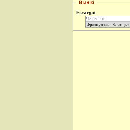
Вынікі
Escargot