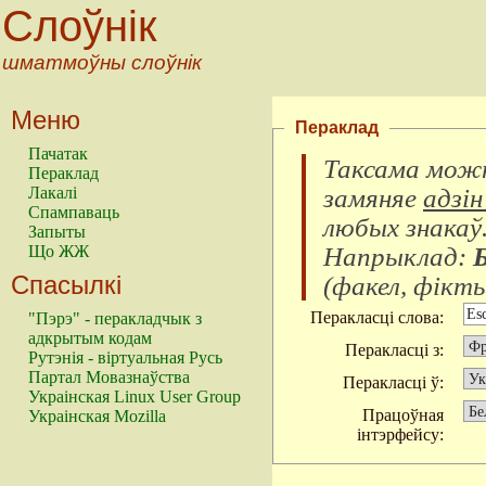
Слоўнік
шматмоўны слоўнік
Меню
Пераклад
Пачатак
Таксама можн
Пераклад
замяняе
адзін
Лакалі
Спампаваць
любых знакаў
Запыты
Напрыклад:
Що ЖЖ
Спасылкі
(
факел, фікты
Перакласці слова:
"Пэрэ" - перакладчык з
адкрытым кодам
Перакласці з:
Рутэнія - віртуальная Русь
Партал Мовазнаўства
Перакласці ў:
Украінская Linux User Group
Працоўная
Украінская Mozilla
інтэрфейсу: