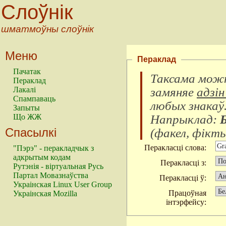
Слоўнік
шматмоўны слоўнік
Меню
Пераклад
Пачатак
Таксама можн
Пераклад
замяняе
адзін
Лакалі
Спампаваць
любых знакаў
Запыты
Напрыклад:
Що ЖЖ
Спасылкі
(
факел, фікты
Перакласці слова:
"Пэрэ" - перакладчык з
адкрытым кодам
Перакласці з:
Рутэнія - віртуальная Русь
Партал Мовазнаўства
Перакласці ў:
Украінская Linux User Group
Працоўная
Украінская Mozilla
інтэрфейсу: