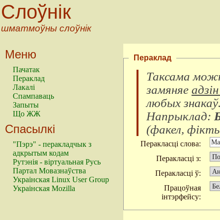
Слоўнік
шматмоўны слоўнік
Меню
Пераклад
Пачатак
Таксама можн
Пераклад
замяняе
адзін
Лакалі
Спампаваць
любых знакаў
Запыты
Напрыклад:
Що ЖЖ
Спасылкі
(
факел, фікты
Перакласці слова:
"Пэрэ" - перакладчык з
адкрытым кодам
Перакласці з:
Рутэнія - віртуальная Русь
Партал Мовазнаўства
Перакласці ў:
Украінская Linux User Group
Працоўная
Украінская Mozilla
інтэрфейсу: