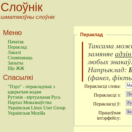
Слоўнік
шматмоўны слоўнік
Меню
Пераклад
Пачатак
Таксама можн
Пераклад
замяняе
адзін
Лакалі
Спампаваць
любых знакаў
Запыты
Напрыклад:
Що ЖЖ
Спасылкі
(
факел, фікты
Перакласці слова:
"Пэрэ" - перакладчык з
адкрытым кодам
Перакласці з:
Рутэнія - віртуальная Русь
Партал Мовазнаўства
Перакласці ў:
Украінская Linux User Group
Працоўная
Украінская Mozilla
інтэрфейсу: