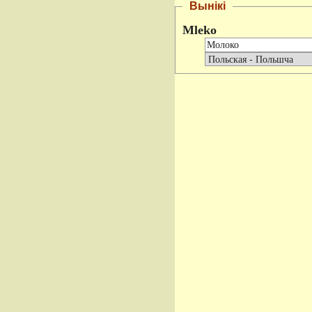
Вынікі
Mleko