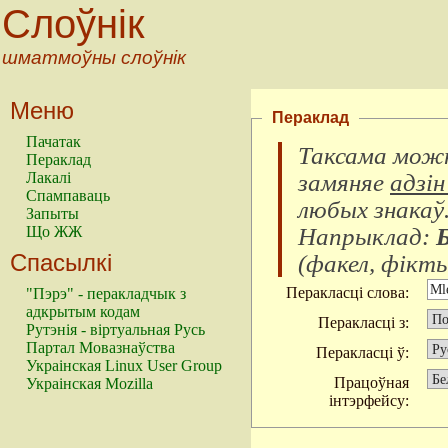
Слоўнік
шматмоўны слоўнік
Меню
Пераклад
Пачатак
Таксама можн
Пераклад
замяняе
адзін
Лакалі
Спампаваць
любых знакаў
Запыты
Напрыклад:
Що ЖЖ
Спасылкі
(
факел, фікты
Перакласці слова:
"Пэрэ" - перакладчык з
адкрытым кодам
Перакласці з:
Рутэнія - віртуальная Русь
Партал Мовазнаўства
Перакласці ў:
Украінская Linux User Group
Працоўная
Украінская Mozilla
інтэрфейсу: