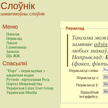
Слоўнік
шматмоўны слоўнік
Меню
Пераклад
Пачатак
Таксама можн
Пераклад
замяняе
адзін
Лакалі
Спампаваць
любых знакаў
Запыты
Напрыклад:
Що ЖЖ
Спасылкі
(
факел, фікты
Перакласці слова:
"Пэрэ" - перакладчык з
адкрытым кодам
Перакласці з:
Рутэнія - віртуальная Русь
Партал Мовазнаўства
Перакласці ў:
Украінская Linux User Group
Працоўная
Украінская Mozilla
інтэрфейсу: