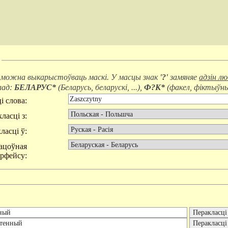
 можна выкарыстоўваць маскі. У масцы знак
'?'
замяняе
адзін л
лад:
БЕЛАРУС*
(
Беларусь, беларускі, ...
),
Ф?К*
(
факел, фіктыўны,
і слова:
ласці з:
ласці ў:
ацоўная
эрфейсу: