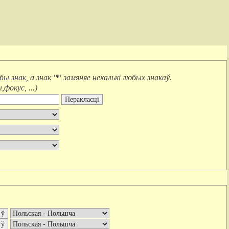
юбы знак
, а знак
'*'
замяняе
некалькі любых знакаў
.
фокус, ...
)