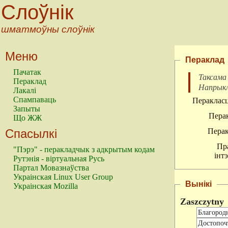
Слоўнік
шматмоўны слоўнік
Меню
Пераклад
Пачатак
Таксама
Пераклад
Напрык
Лакалі
Спампаваць
Перакласц
Запыты
Перак
Що ЖЖ
Спасылкі
Перак
Пр
"Пэрэ" - перакладчык з адкрытым кодам
інт
Рутэнія - віртуальная Русь
Партал Мовазнаўства
Украінская Linux User Group
Вынікі
Украінская Mozilla
Zaszczytny